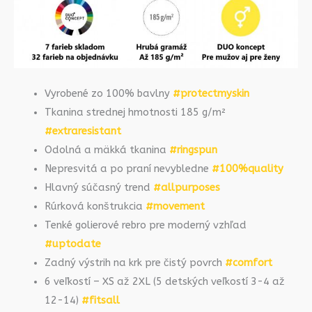
Vyrobené zo 100% bavlny
#protectmyskin
Tkanina strednej hmotnosti 185 g/m²
#extraresistant
Odolná a mäkká tkanina
#ringspun
Nepresvitá a po praní nevybledne
#100%quality
Hlavný súčasný trend
#allpurposes
Rúrková konštrukcia
#movement
Tenké golierové rebro pre moderný vzhľad
#uptodate
Zadný výstrih na krk pre čistý povrch
#comfort
6 veľkostí – XS až 2XL (5 detských veľkostí 3-4 až
12-14)
#fitsall