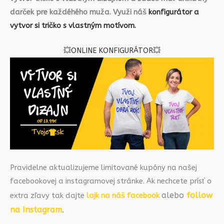
darček pre každéhého muža. Využi náš
konfigurátor a
vytvor si tričko s vlastným motívom.
💥
ONLINE KONFIGURÁTOR
💥
Pravidelne aktualizujeme limitované kupóny na našej
facebookovej a instagramovej stránke. Ak nechcete prísť o
alebo
follow
extra zľavy tak dajte
lajk na náš facebook
na Instagram
.