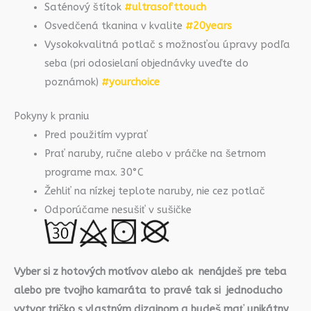
Saténový štítok
#ultrasofttouch
Osvedčená tkanina v kvalite
#20years
Vysokokvalitná potlač s možnosťou úpravy podľa
seba (pri odosielaní objednávky uveďte do
poznámok)
#yourchoice
Pokyny k praniu
Pred použitím vyprať
Prať naruby, ručne alebo v práčke na šetrnom
programe max. 30°C
Žehliť na nízkej teplote naruby, nie cez potlač
Odporúčame nesušiť v sušičke
Vyber si z hotových motívov alebo ak nenájdeš pre teba
alebo pre tvojho kamaráta to pravé tak si jednoducho
vytvor tričko s vlastným dizajnom a budeš mať unikátny