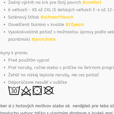
Zadný výstrih na krk pre čistý povrch
#comfort
6 veľkostí – XS až 2XL (5 detských veľkostí 3-4 až 1
Saténový štítok
#ultrasofttouch
Osvedčená tkanina v kvalite
#20years
Vysokokvalitná potlač s možnosťou úpravy podľa seba
poznámok)
#yourchoice
okyny k praniu
Pred použitím vyprať
Prať naruby, ručne alebo v práčke na šetrnom prog
Žehliť na nízkej teplote naruby, nie cez potlač
Odporúčame nesušiť v sušičke
yber si z hotových motívov alebo ak nenájdeš pre teba a
ednoducho vytvor tričko s vlastným dizajnom a budeš mať