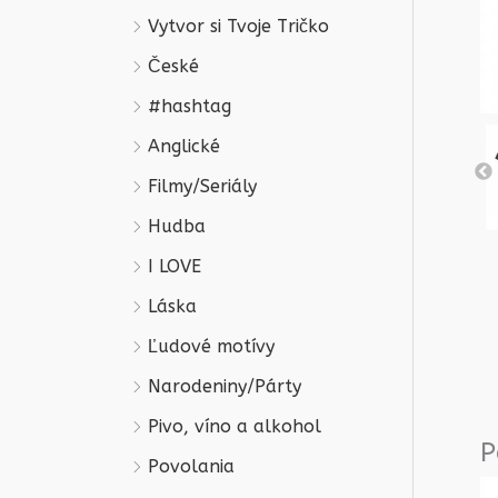
Vytvor si Tvoje Tričko
České
#hashtag
Anglické
Filmy/Seriály
Hudba
I LOVE
Láska
Ľudové motívy
Narodeniny/Párty
Pivo, víno a alkohol
P
Povolania