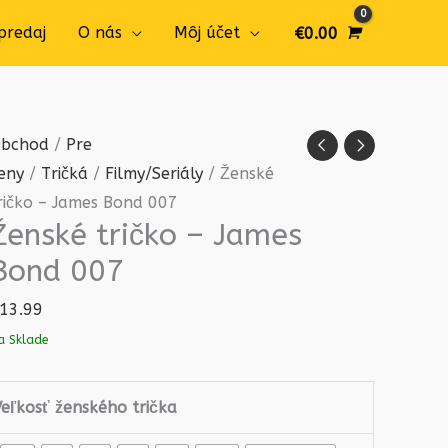
predaj
O nás
Môj účet
€
0.00
množstvo
bchod
/
Pre
Ženské
eny
/
Tričká
/
Filmy/Seriály
/ Ženské
tričko
ričko – James Bond 007
Ženské tričko – James
-
James
Bond 007
Bond
13.99
007
a Sklade
Veľkosť ženského trička