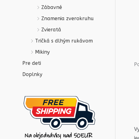
Zábavné
Znamenia zverokruhu
Zvieratá
Tričká s dlhým rukávom
Mikiny
Pre deti
P
Doplnky
V
j