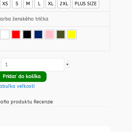
XS
S
M
L
XL
2XL
PLUS SIZE
Farba ženského trička
+
Pridať do košíka
abuľka veľkostí
rafia produktu
Recenzie