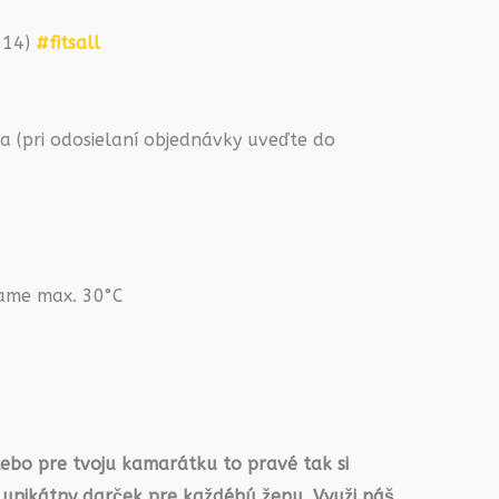
2-14)
#fitsall
 (pri odosielaní objednávky uveďte do
rame max. 30°C
lebo pre tvoju kamarátku to pravé tak si
 unikátny darček pre každéhú ženu. Využi náš