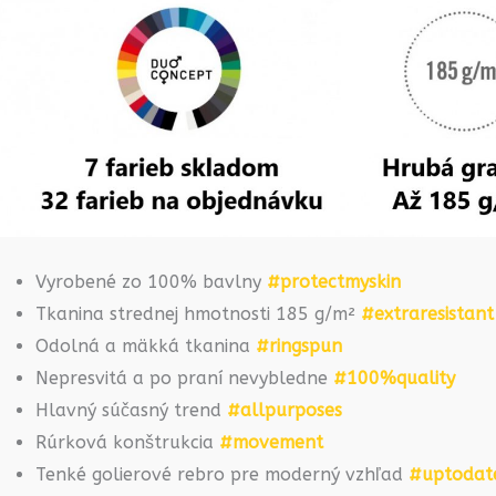
Vyrobené zo 100% bavlny
#protectmyskin
Tkanina strednej hmotnosti 185 g/m²
#extraresistant
Odolná a mäkká tkanina
#ringspun
Nepresvitá a po praní nevybledne
#100%quality
Hlavný súčasný trend
#allpurposes
Rúrková konštrukcia
#movement
Tenké golierové rebro pre moderný vzhľad
#uptodat