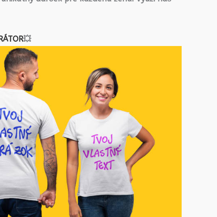
RÁTOR
💥