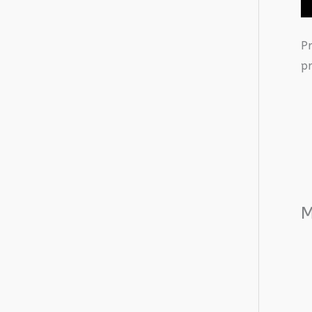
P
pr
M