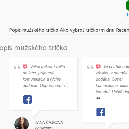
T
Popis mužského trička
Ako vybrať tričko/mikinu
Recen
opis mužského trička
Veľmi pekná kvalita
Ve čtvrtek od
potlače, príjemná
zásilka, v pondělí
komunikácia a rýchle
dodána. Super
dodanie. Odporúčam! 🙂
komunikace, sluš
jednání. Určitě do
❤️
HANA ČAJKOVÁ
22/09/2021