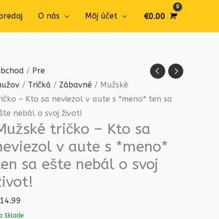
predaj
O nás
Môj účet
€
0.00
množstvo
bchod
/
Pre
Mužské
užov
/
Tričká
/
Zábavné
/ Mužské
tričko
ričko – Kto sa neviezol v aute s *meno* ten sa
-
šte nebál o svoj život!
Mužské tričko – Kto sa
Kto
sa
neviezol v aute s *meno*
neviezol
ten sa ešte nebál o svoj
v
život!
aute
s
14.99
*meno*
a Sklade