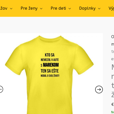
užov
Pre ženy
Pre deti
Doplnky
Vý
O
m
t
e
€
N