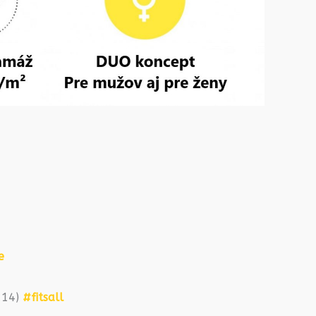
e
2-14)
#fitsall