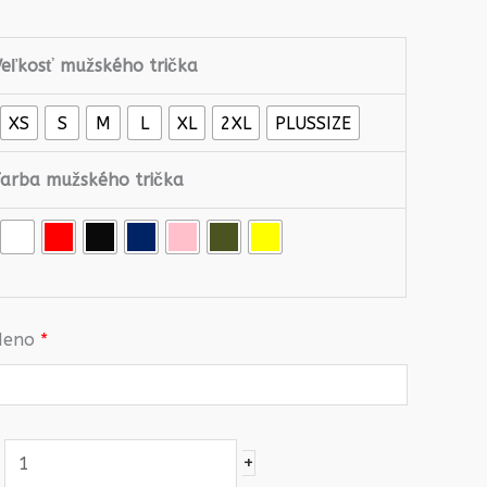
ten
sa
Veľkosť mužského trička
ešte
nebál
XS
S
M
L
XL
2XL
PLUSSIZE
o
svoj
Farba mužského trička
život!
eno
*
+