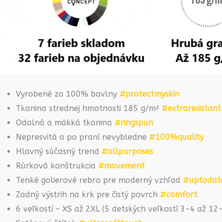
Vyrobené zo 100% bavlny
#protectmyskin
Tkanina strednej hmotnosti 185 g/m²
#extraresistant
Odolná a mäkká tkanina
#ringspun
Nepresvitá a po praní nevybledne
#100%quality
Hlavný súčasný trend
#allpurposes
Rúrková konštrukcia
#movement
Tenké golierové rebro pre moderný vzhľad
#uptodat
Zadný výstrih na krk pre čistý povrch
#comfort
6 veľkostí – XS až 2XL (5 detských veľkostí 3-4 až 1