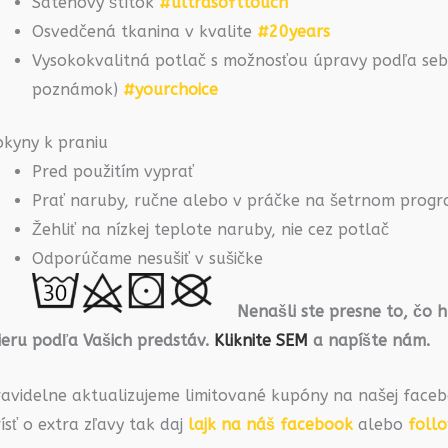
Saténový štítok
#ultrasofttouch
Osvedčená tkanina v kvalite
#20years
Vysokokvalitná potlač s možnosťou úpravy podľa seba
poznámok)
#yourchoice
okyny k praniu
Pred použitím vyprať
Prať naruby, ručne alebo v práčke na šetrnom prog
Žehliť na nízkej teplote naruby, nie cez potlač
Odporúčame nesušiť v sušičke
Nenašli ste presne to, čo 
ieru podľa Vašich predstáv.
Kliknite SEM
a napíšte nám.
ravidelne aktualizujeme limitované kupóny na našej faceb
ísť o extra zľavy tak daj
lajk na náš facebook
alebo
foll