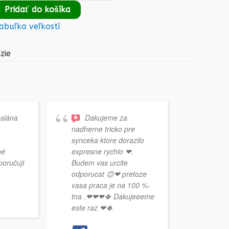
Pridať do košíka
abuľka veľkostí
zie
eslána
Dakujeme za
nadherne tricko pre
synceka ktore dorazilo
né
expresne rychlo ❤.
poručuji
Budem vas urcite
odporucat 😊❤ pretoze
vasa praca je na 100 %-
Ďaku
tna .❤❤❤🍀 Dakujeeeme
super
este raz ❤🍀.
ešte 