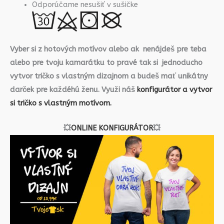
Odporúčame nesušiť v sušičke
Vyber si z hotových motívov alebo ak nenájdeš pre teba
alebo pre tvoju kamarátku to pravé tak si jednoducho
vytvor tričko s vlastným dizajnom a budeš mať unikátny
darček pre každéhú ženu. Využi náš
konfigurátor a vytvor
si tričko s vlastným motívom.
💥
ONLINE KONFIGURÁTOR
💥