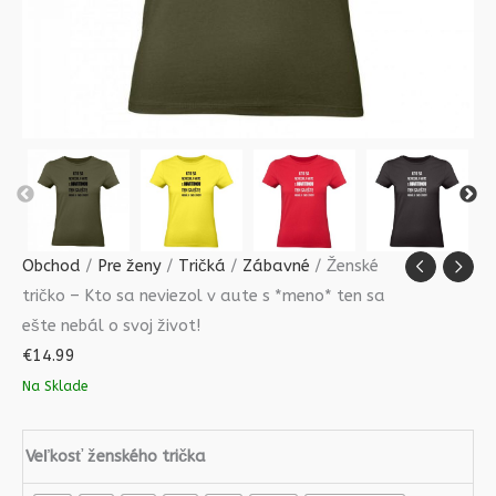
ešte
nebál
o
svoj
život!
Obchod
/
Pre ženy
/
Tričká
/
Zábavné
/ Ženské
tričko – Kto sa neviezol v aute s *meno* ten sa
ešte nebál o svoj život!
€
14.99
Na Sklade
Veľkosť ženského trička