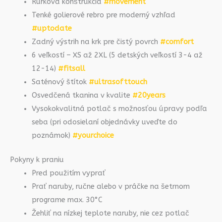
Rúrková konštrukcia
#movement
Tenké golierové rebro pre moderný vzhľad
#uptodate
Zadný výstrih na krk pre čistý povrch
#comfort
6 veľkostí – XS až 2XL (5 detských veľkostí 3-4 až
12-14)
#fitsall
Saténový štítok
#ultrasofttouch
Osvedčená tkanina v kvalite
#20years
Vysokokvalitná potlač s možnosťou úpravy podľa
seba (pri odosielaní objednávky uveďte do
poznámok)
#yourchoice
Pokyny k praniu
Pred použitím vyprať
Prať naruby, ručne alebo v práčke na šetrnom
programe max. 30°C
Žehliť na nízkej teplote naruby, nie cez potlač