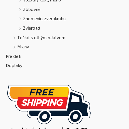
Vlastný text/meno
Zábavné
Znamenia zverokruhu
Zvieratá
Tričká s dlhým rukávom
Mikiny
Pre deti
Doplnky