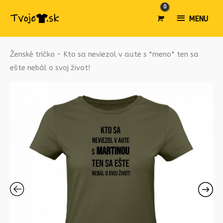
MENU
MENU
množstvo
Ženské tričko - Kto sa neviezol v aute s *meno* ten sa
Ženské
ešte nebál o svoj život!
tričko
-
Kto
sa
neviezol
v
aute
s
*meno*
ten
sa