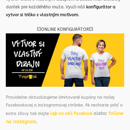
darček pre každéhého muža. Využi náš
konfigurátor a
vytvor si tričko s vlastným motívom.
💥
ONLINE KONFIGURÁTOR
💥
Pravidelne aktualizujeme limitované kupóny na našej
facebookovej a instagramovej stránke. Ak nechcete prísť o
alebo
follow
extra zľavy tak dajte
lajk na náš facebook
na Instagram
.