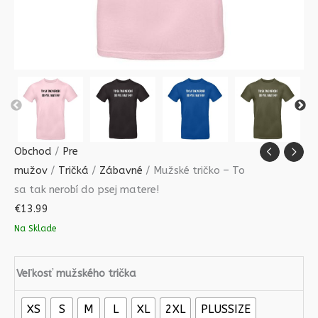
Obchod
/
Pre
mužov
/
Tričká
/
Zábavné
/ Mužské tričko – To
sa tak nerobí do psej matere!
€
13.99
Na Sklade
Veľkosť mužského trička
XS
S
M
L
XL
2XL
PLUSSIZE