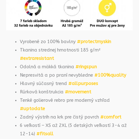
Vyrobené zo 100% bavlny
#protectmyskin
Tkanina strednej hmotnosti 185 g/m²
#extraresistant
Odolná a mäkká tkanina
#ringspun
Nepresvitá a po praní nevybledne
#100%quality
Hlavný súčasný trend
#allpurposes
Rúrková konštrukcia
#movement
Tenké golierové rebro pre moderný vzhľad
#uptodate
Zadný výstrih na krk pre čistý povrch
#comfort
6 veľkostí – XS až 2XL (5 detských veľkostí 3-4 až
12-14)
#fitsall