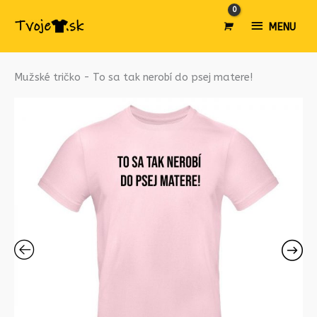
MENU
MENU
množstvo
Mužské tričko - To sa tak nerobí do psej matere!
Mužské
tričko
-
To
sa
tak
nerobí
do
psej
matere!