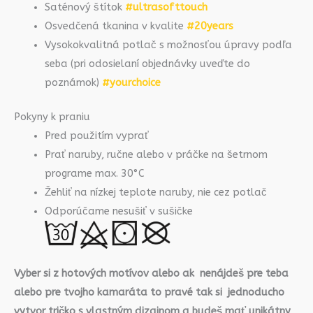
Saténový štítok
#ultrasofttouch
Osvedčená tkanina v kvalite
#20years
Vysokokvalitná potlač s možnosťou úpravy podľa
seba (pri odosielaní objednávky uveďte do
poznámok)
#yourchoice
Pokyny k praniu
Pred použitím vyprať
Prať naruby, ručne alebo v práčke na šetrnom
programe max. 30°C
Žehliť na nízkej teplote naruby, nie cez potlač
Odporúčame nesušiť v sušičke
Vyber si z hotových motívov alebo ak nenájdeš pre teba
alebo pre tvojho kamaráta to pravé tak si jednoducho
vytvor tričko s vlastným dizajnom a budeš mať unikátny