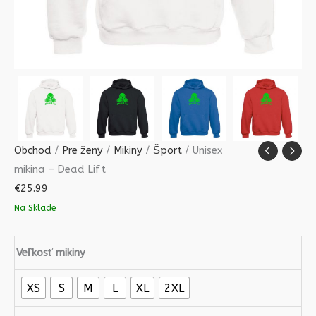
Obchod
/
Pre ženy
/
Mikiny
/
Šport
/ Unisex
mikina – Dead Lift
€
25.99
Na Sklade
Veľkosť mikiny
XS
S
M
L
XL
2XL