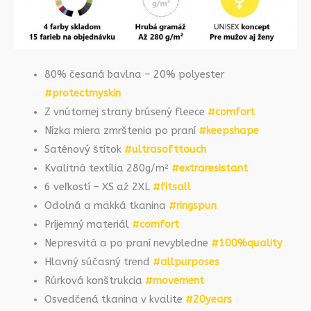
80% česaná bavlna – 20% polyester
#protectmyskin
Z vnútornej strany brúsený fleece
#comfort
Nízka miera zmrštenia po praní
#keepshape
Saténový štítok
#ultrasofttouch
Kvalitná textília 280g/m²
#extraresistant
6 veľkostí – XS až 2XL
#fitsall
Odolná a mäkká tkanina
#ringspun
Príjemný materiál
#comfort
Nepresvitá a po praní nevybledne
#100%quality
Hlavný súčasný trend
#allpurposes
Rúrková konštrukcia
#movement
Osvedčená tkanina v kvalite
#20years