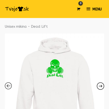
MENU
MENU
množstvo
Unisex mikina - Dead Lift
Unisex
mikina
-
Dead
Lift