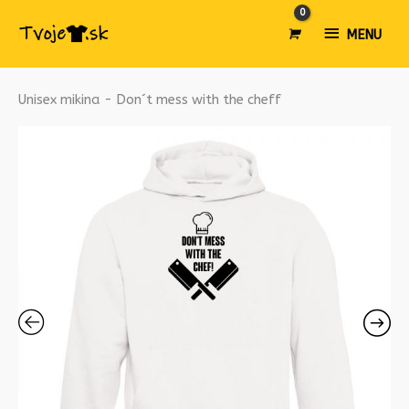
MENU
MENU
množstvo
Unisex mikina - Don´t mess with the cheff
Unisex
mikina
-
Don
´t
mess
with
the
cheff