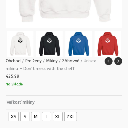
Obchod
/
Pre ženy
/
Mikiny
/
Zábavné
/ Unisex
mikina – Don´t mess with the cheff
€
25.99
Na Sklade
Veľkosť mikiny
XS
S
M
L
XL
2XL