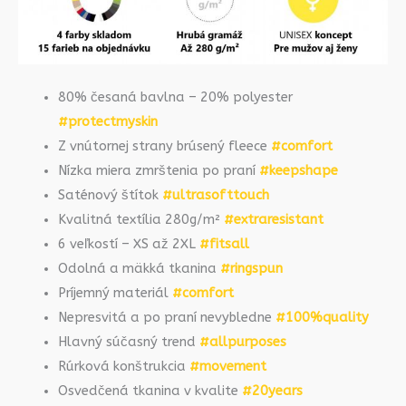
80% česaná bavlna – 20% polyester
#protectmyskin
Z vnútornej strany brúsený fleece
#comfort
Nízka miera zmrštenia po praní
#keepshape
Saténový štítok
#ultrasofttouch
Kvalitná textília 280g/m²
#extraresistant
6 veľkostí – XS až 2XL
#fitsall
Odolná a mäkká tkanina
#ringspun
Príjemný materiál
#comfort
Nepresvitá a po praní nevybledne
#100%quality
Hlavný súčasný trend
#allpurposes
Rúrková konštrukcia
#movement
Osvedčená tkanina v kvalite
#20years