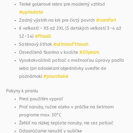
Tenké golierové rebro pre moderný vzhľad
#uptodate
Zadný výstrih na krk pre čistý povrch
#comfort
6 veľkostí – XS až 2XL (5 detských veľkostí 3-4 až
12-14)
#fitsall
Saténový štítok
#ultrasofttouch
Osvedčená tkanina v kvalite
#20years
Vysokokvalitná potlač s možnosťou úpravy podľa
seba (pri odosielaní objednávky uveďte do
poznámok)
#yourchoice
Pokyny k praniu
Pred použitím vyprať
Prať naruby, ručne alebo v práčke na šetrnom
programe max. 30°C
Žehliť na nízkej teplote naruby, nie cez potlač
Odporúčame nesušiť v sušičke