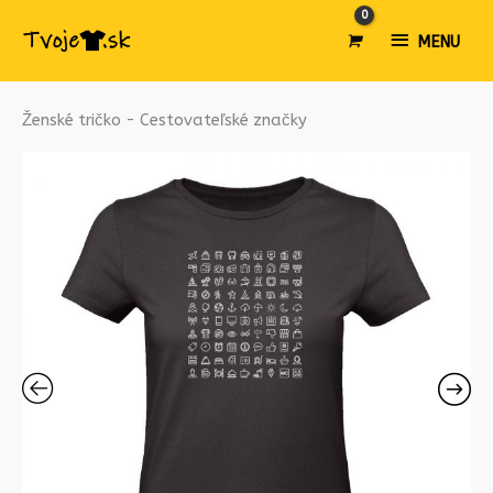
MENU
MENU
množstvo
Ženské tričko - Cestovateľské značky
Ženské
tričko
-
Cestovateľské
značky