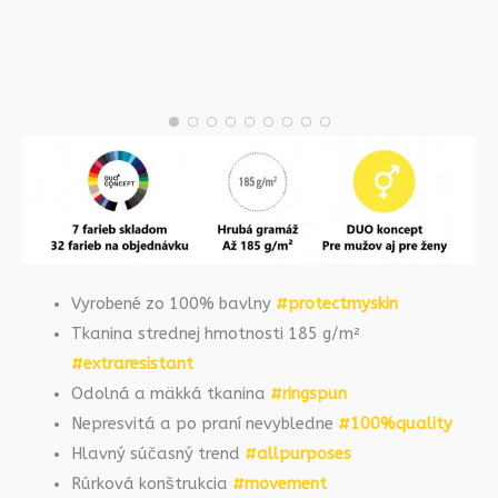
Vyrobené zo 100% bavlny
#protectmyskin
Tkanina strednej hmotnosti 185 g/m²
#extraresistant
Odolná a mäkká tkanina
#ringspun
Nepresvitá a po praní nevybledne
#100%quality
Hlavný súčasný trend
#allpurposes
Rúrková konštrukcia
#movement