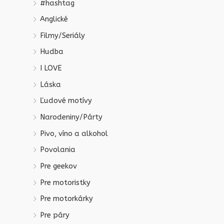
#hashtag
Anglické
Filmy/Seriály
Hudba
I LOVE
Láska
Ľudové motívy
Narodeniny/Párty
Pivo, víno a alkohol
Povolania
Pre geekov
Pre motoristky
Pre motorkárky
Pre páry