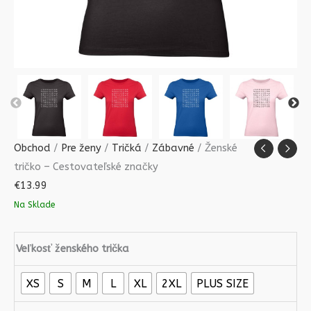
Obchod
/
Pre ženy
/
Tričká
/
Zábavné
/ Ženské
tričko – Cestovateľské značky
€
13.99
Na Sklade
Veľkosť ženského trička
XS
S
M
L
XL
2XL
PLUS SIZE