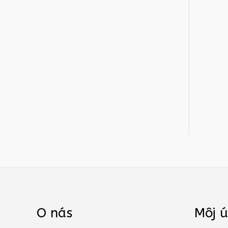
O nás
Môj ú