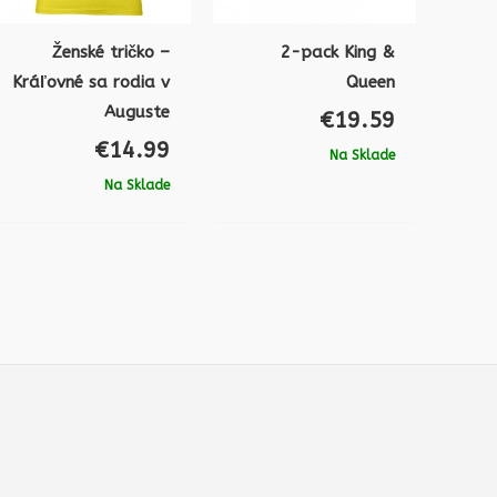
Ženské tričko –
2-pack King &
Kráľovné sa rodia v
Queen
Auguste
€
19.59
€
14.99
Na Sklade
Na Sklade