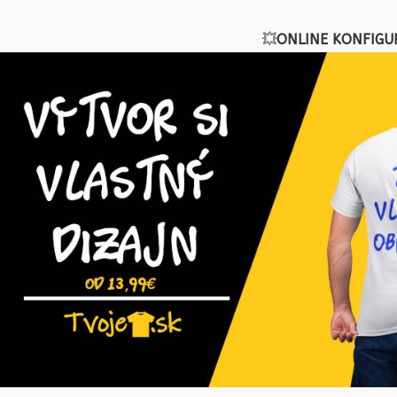
💥
ONLINE KONFIGU