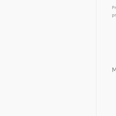
P
pr
M