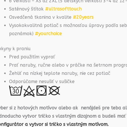
6 veľkostí – XS až 2XL (5 detských veľkostí 3-4 až 1
Saténový štítok
#ultrasofttouch
Osvedčená tkanina v kvalite
#20years
Vysokokvalitná potlač s možnosťou úpravy podľa seba
poznámok)
#yourchoice
okyny k praniu
Pred použitím vyprať
Prať naruby, ručne alebo v práčke na šetrnom prog
Žehliť na nízkej teplote naruby, nie cez potlač
Odporúčame nesušiť v sušičke
yber si z hotových motívov alebo ak nenájdeš pre teba a
ednoducho vytvor tričko s vlastným dizajnom a budeš mať
nfigurátor a vytvor si tričko s vlastným motívom.