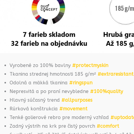
Vyrobené zo 100% bavlny
#protectmyskin
Tkanina strednej hmotnosti 185 g/m²
#extraresistant
Odolná a mäkká tkanina
#ringspun
Nepresvitá a po praní nevybledne
#100%quality
Hlavný súčasný trend
#allpurposes
Rúrková konštrukcia
#movement
Tenké golierové rebro pre moderný vzhľad
#uptodat
Zadný výstrih na krk pre čistý povrch
#comfort