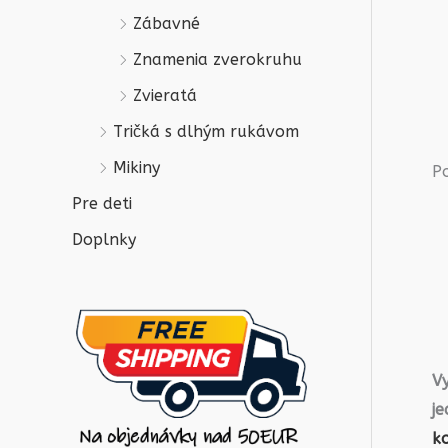
Zábavné
Znamenia zverokruhu
Zvieratá
Tričká s dlhým rukávom
Mikiny
P
Pre deti
Doplnky
V
j
ko