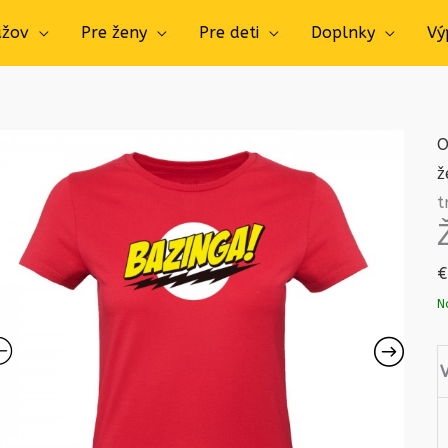
užov
Pre ženy
Pre deti
Doplnky
Vý
O
ž
t
€
N