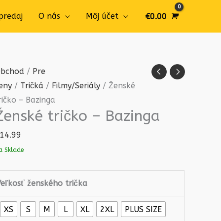
predaj
O nás
Môj účet
€
0.00
množstvo
bchod
/
Pre
Ženské
eny
/
Tričká
/
Filmy/Seriály
/ Ženské
tričko
ričko – Bazinga
Ženské tričko – Bazinga
-
Bazinga
14.99
a Sklade
Veľkosť ženského trička
XS
S
M
L
XL
2XL
PLUS SIZE