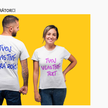
RÁTOR
💥