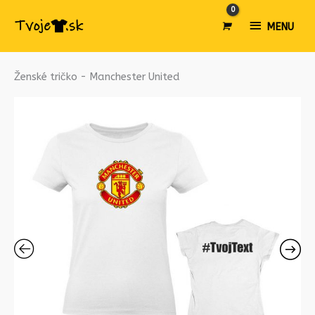
MENU
MENU
množstvo
Ženské tričko - Manchester United
Ženské
tričko
-
Manchester
United