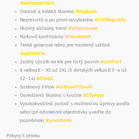
#extraresistant
Odolná a mäkká tkanina
#ringspun
Nepresvitá a po praní nevybledne
#100%quality
Hlavný súčasný trend
#allpurposes
Rúrková konštrukcia
#movement
Tenké golierové rebro pre moderný vzhľad
#uptodate
Zadný výstrih na krk pre čistý povrch
#comfort
6 veľkostí – XS až 2XL (5 detských veľkostí 3-4 až
12-14)
#fitsall
Saténový štítok
#ultrasofttouch
Osvedčená tkanina v kvalite
#20years
Vysokokvalitná potlač s možnosťou úpravy podľa
seba (pri odosielaní objednávky uveďte do
poznámok)
#yourchoice
Pokyny k praniu