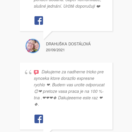
slušné jednání. Určitě doporučuji ❤️
DRAHUŠKA DOSTÁLOVÁ
20/09/2021
Dakujeme za nadherne tricko pre
synceka ktore dorazilo expresne
rychlo ❤. Budem vas urcite odporucat
😊❤ pretoze vasa praca je na 100 %-
tna .❤❤❤🍀 Dakujeeeme este raz ❤
🍀.