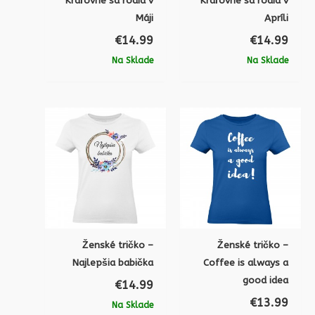
Kráľovné sa rodia v
Kráľovné sa rodia v
Máji
Apríli
€
14.99
€
14.99
Na Sklade
Na Sklade
Ženské tričko –
Ženské tričko –
Najlepšia babička
Coffee is always a
good idea
€
14.99
€
13.99
Na Sklade