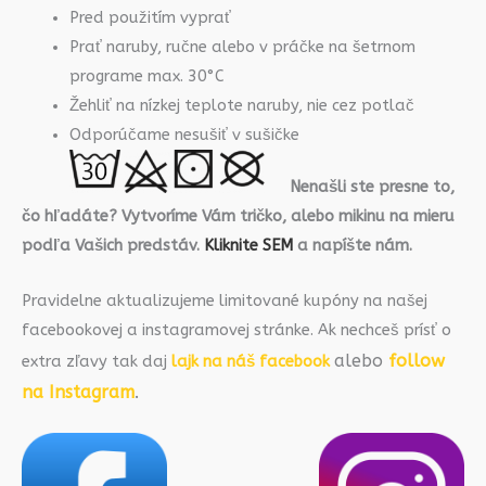
Pred použitím vyprať
Prať naruby, ručne alebo v práčke na šetrnom
programe max. 30°C
Žehliť na nízkej teplote naruby, nie cez potlač
Odporúčame nesušiť v sušičke
Nenašli ste presne to,
čo hľadáte? Vytvoríme Vám tričko, alebo mikinu na mieru
podľa Vašich predstáv.
Kliknite SEM
a napíšte nám.
Pravidelne aktualizujeme limitované kupóny na našej
facebookovej a instagramovej stránke. Ak nechceš prísť o
alebo
follow
extra zľavy tak daj
lajk na náš facebook
na Instagram
.