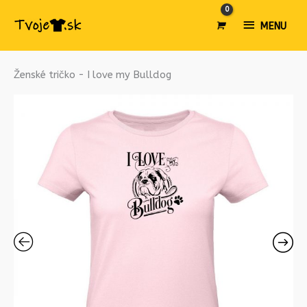
MENU
MENU
množstvo
Ženské tričko - I love my Bulldog
Ženské
tričko
-
I
love
my
Bulldog