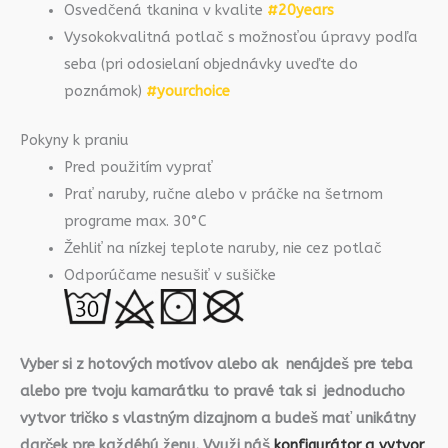
Osvedčená tkanina v kvalite
#20years
Vysokokvalitná potlač s možnosťou úpravy podľa
seba (pri odosielaní objednávky uveďte do
poznámok)
#yourchoice
Pokyny k praniu
Pred použitím vyprať
Prať naruby, ručne alebo v práčke na šetrnom
programe max. 30°C
Žehliť na nízkej teplote naruby, nie cez potlač
Odporúčame nesušiť v sušičke
Vyber si z hotových motívov alebo ak nenájdeš pre teba
alebo pre tvoju kamarátku to pravé tak si jednoducho
vytvor tričko s vlastným dizajnom a budeš mať unikátny
darček pre každéhú ženu. Využi náš
konfigurátor a vytvor