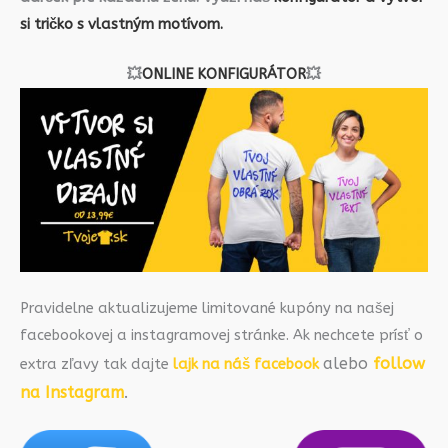
si tričko s vlastným motívom.
💥
ONLINE KONFIGURÁTOR
💥
Pravidelne aktualizujeme limitované kupóny na našej
facebookovej a instagramovej stránke. Ak nechcete prísť o
alebo
follow
extra zľavy tak dajte
lajk na náš facebook
na Instagram
.