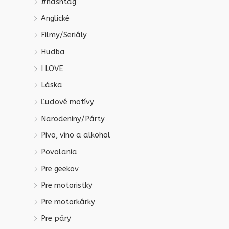
#hashtag
Anglické
Filmy/Seriály
Hudba
I LOVE
Láska
Ľudové motívy
Narodeniny/Párty
Pivo, víno a alkohol
Povolania
Pre geekov
Pre motoristky
Pre motorkárky
Pre páry