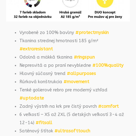
Vyrobené zo 100% bavlny
#protectmyskin
Tkanina strednej hmotnosti 185 g/m²
#extraresistant
Odolná a mäkká tkanina
#ringspun
Nepresvitá a po praní nevybledne
#100%quality
Hlavný súčasný trend
#allpurposes
Rúrková konštrukcia
#movement
Tenké golierové rebro pre moderný vzhľad
#uptodate
Zadný výstrih na krk pre čistý povrch
#comfort
6 veľkostí – XS až 2XL (5 detských veľkostí 3-4 až
12-14)
#fitsall
Saténový štítok
#ultrasofttouch