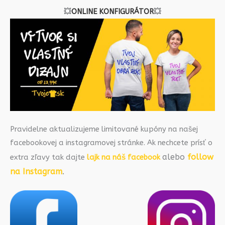
💥
ONLINE KONFIGURÁTOR
💥
Pravidelne aktualizujeme limitované kupóny na našej
facebookovej a instagramovej stránke. Ak nechcete prísť o
alebo
follow
extra zľavy tak dajte
lajk na náš facebook
na Instagram
.