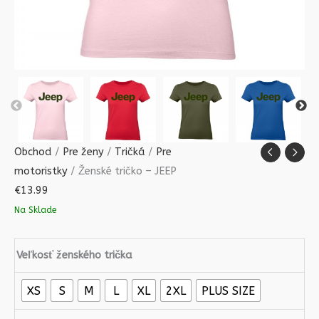
Obchod
/
Pre ženy
/
Tričká
/
Pre
motoristky
/ Ženské tričko – JEEP
€
13.99
Na Sklade
Veľkosť ženského trička
XS
S
M
L
XL
2XL
PLUS SIZE