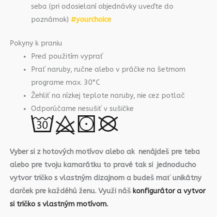
seba (pri odosielaní objednávky uveďte do
poznámok)
#yourchoice
Pokyny k praniu
Pred použitím vyprať
Prať naruby, ručne alebo v práčke na šetrnom
programe max. 30°C
Žehliť na nízkej teplote naruby, nie cez potlač
Odporúčame nesušiť v sušičke
Vyber si z hotových motívov alebo ak nenájdeš pre teba
alebo pre tvoju kamarátku to pravé tak si jednoducho
vytvor tričko s vlastným dizajnom a budeš mať unikátny
darček pre každéhú ženu. Využi náš
konfigurátor a vytvor
si tričko s vlastným motívom.