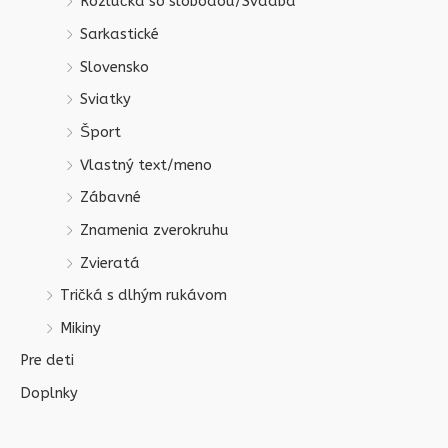
Rozlúčka so slobodou/Svadba
Sarkastické
Slovensko
Sviatky
Šport
Vlastný text/meno
Zábavné
Znamenia zverokruhu
Zvieratá
Tričká s dlhým rukávom
Mikiny
Pre deti
Doplnky