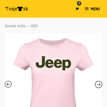
MENU
MENU
množstvo
Ženské tričko - JEEP
Ženské
tričko
-
JEEP