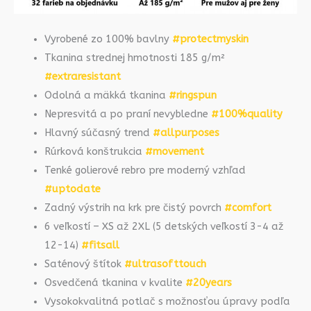
Vyrobené zo 100% bavlny
#protectmyskin
Tkanina strednej hmotnosti 185 g/m²
#extraresistant
Odolná a mäkká tkanina
#ringspun
Nepresvitá a po praní nevybledne
#100%quality
Hlavný súčasný trend
#allpurposes
Rúrková konštrukcia
#movement
Tenké golierové rebro pre moderný vzhľad
#uptodate
Zadný výstrih na krk pre čistý povrch
#comfort
6 veľkostí – XS až 2XL (5 detských veľkostí 3-4 až
12-14)
#fitsall
Saténový štítok
#ultrasofttouch
Osvedčená tkanina v kvalite
#20years
Vysokokvalitná potlač s možnosťou úpravy podľa