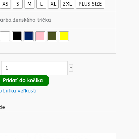
XS
S
M
L
XL
2XL
PLUS SIZE
Farba ženského trička
+
Pridať do košíka
abuľka veľkostí
ie