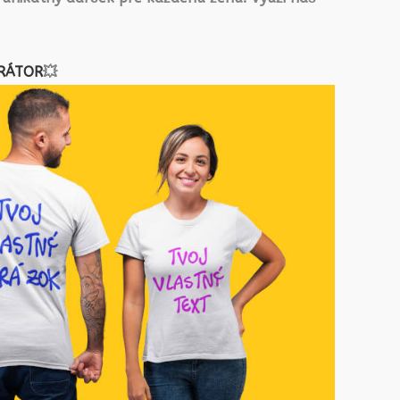
RÁTOR
💥