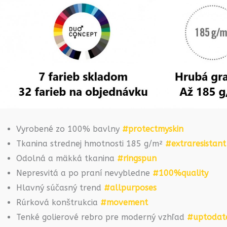
Vyrobené zo 100% bavlny
#protectmyskin
Tkanina strednej hmotnosti 185 g/m²
#extraresistant
Odolná a mäkká tkanina
#ringspun
Nepresvitá a po praní nevybledne
#100%quality
Hlavný súčasný trend
#allpurposes
Rúrková konštrukcia
#movement
Tenké golierové rebro pre moderný vzhľad
#uptodat