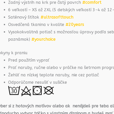
Zadný výstrih na krk pre čistý povrch
#comfort
6 veľkostí – XS až 2XL (5 detských veľkostí 3-4 až 1
Saténový štítok
#ultrasofttouch
Osvedčená tkanina v kvalite
#20years
Vysokokvalitná potlač s možnosťou úpravy podľa seba
poznámok)
#yourchoice
okyny k praniu
Pred použitím vyprať
Prať naruby, ručne alebo v práčke na šetrnom prog
Žehliť na nízkej teplote naruby, nie cez potlač
Odporúčame nesušiť v sušičke
yber si z hotových motívov alebo ak nenájdeš pre teba a
ednoducho vytvor tričko s vlastným dizajnom a budeš mať