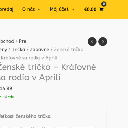
predaj
O nás
Môj účet
€
0.00
množstvo
bchod
/
Pre
Ženské
eny
/
Tričká
/
Zábavné
/ Ženské tričko
tričko
 Kráľovné sa rodia v Apríli
Ženské tričko – Kráľovné
-
Kráľovné
sa rodia v Apríli
sa
14.99
rodia
a Sklade
v
Apríli
Veľkosť ženského trička