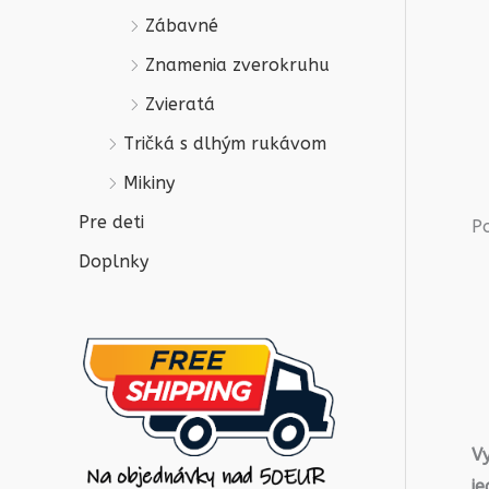
Zábavné
Znamenia zverokruhu
Zvieratá
Tričká s dlhým rukávom
Mikiny
Pre deti
P
Doplnky
V
j