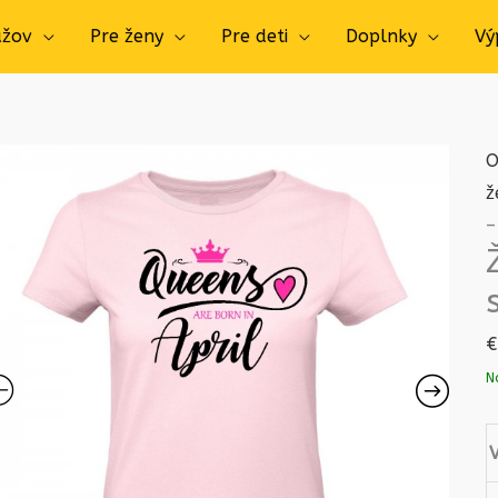
užov
Pre ženy
Pre deti
Doplnky
Vý
O
ž
–
€
N