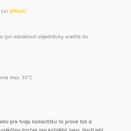
2-14)
#fitsall
 (pri odosielaní objednávky uveďte do
rame max. 30°C
lebo pre tvoju kamarátku to pravé tak si
 unikátny darček pre každéhú ženu. Využi náš