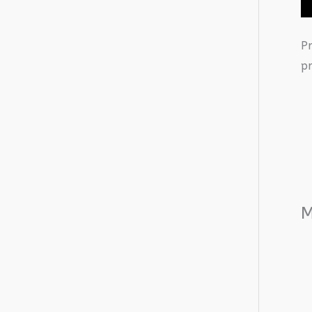
P
pr
M