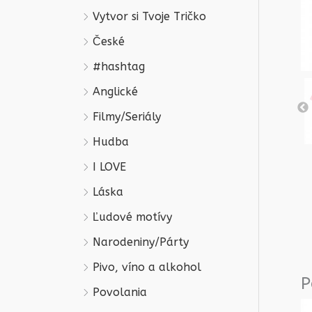
Vytvor si Tvoje Tričko
České
#hashtag
Anglické
Filmy/Seriály
Hudba
I LOVE
Láska
Ľudové motívy
Narodeniny/Párty
Pivo, víno a alkohol
P
Povolania