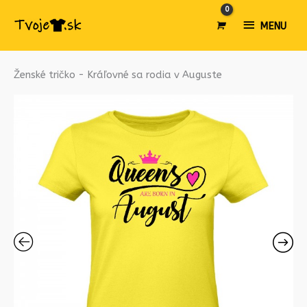
MENU
MENU
množstvo
Ženské tričko - Kráľovné sa rodia v Auguste
Ženské
tričko
-
Kráľovné
sa
rodia
v
Auguste