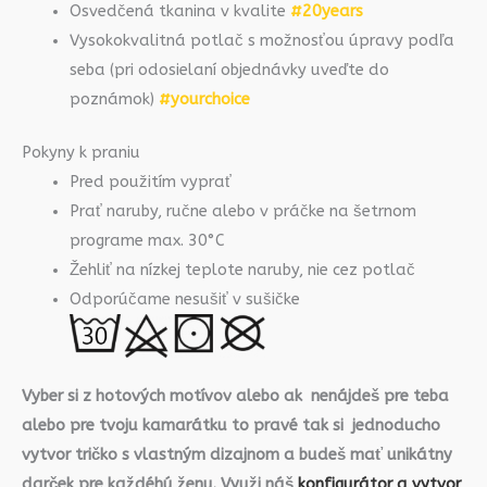
Osvedčená tkanina v kvalite
#20years
Vysokokvalitná potlač s možnosťou úpravy podľa
seba (pri odosielaní objednávky uveďte do
poznámok)
#yourchoice
Pokyny k praniu
Pred použitím vyprať
Prať naruby, ručne alebo v práčke na šetrnom
programe max. 30°C
Žehliť na nízkej teplote naruby, nie cez potlač
Odporúčame nesušiť v sušičke
Vyber si z hotových motívov alebo ak nenájdeš pre teba
alebo pre tvoju kamarátku to pravé tak si jednoducho
vytvor tričko s vlastným dizajnom a budeš mať unikátny
darček pre každéhú ženu. Využi náš
konfigurátor a vytvor