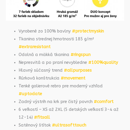
Vyrobené zo 100% bavlny
#protectmyskin
Tkanina strednej hmotnosti 185 g/m²
#extraresistant
Odolná a mäkká tkanina
#ringspun
Nepresvitá a po praní nevybledne
#100%quality
Hlavný súčasný trend
#allpurposes
Rúrková konštrukcia
#movement
Tenké golierové rebro pre moderný vzhľad
#uptodate
Zadný výstrih na krk pre čistý povrch
#comfort
6 veľkostí – XS až 2XL (5 detských veľkostí 3-4 až
12-14)
#fitsall
Saténový štítok
#ultrasofttouch