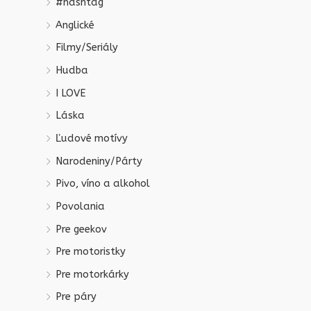
#hashtag
Anglické
Filmy/Seriály
Hudba
I LOVE
Láska
Ľudové motívy
Narodeniny/Párty
Pivo, víno a alkohol
Povolania
Pre geekov
Pre motoristky
Pre motorkárky
Pre páry