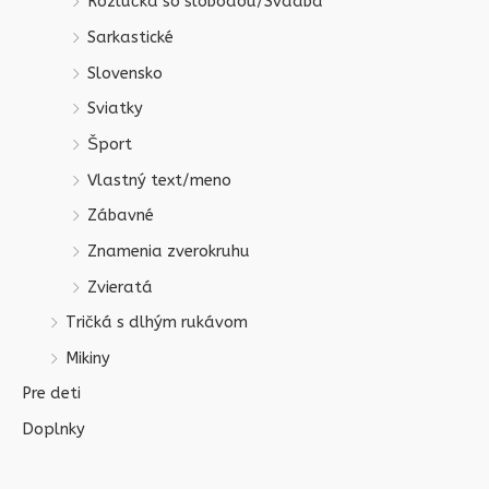
Rozlúčka so slobodou/Svadba
Sarkastické
Slovensko
Sviatky
Šport
Vlastný text/meno
Zábavné
Znamenia zverokruhu
Zvieratá
Tričká s dlhým rukávom
Mikiny
Pre deti
Doplnky