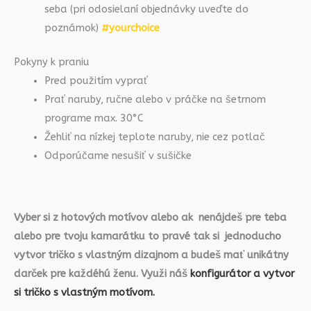
seba (pri odosielaní objednávky uveďte do
poznámok)
#yourchoice
Pokyny k praniu
Pred použitím vyprať
Prať naruby, ručne alebo v práčke na šetrnom
programe max. 30°C
Žehliť na nízkej teplote naruby, nie cez potlač
Odporúčame nesušiť v sušičke
Vyber si z hotových motívov alebo ak nenájdeš pre teba
alebo pre tvoju kamarátku to pravé tak si jednoducho
vytvor tričko s vlastným dizajnom a budeš mať unikátny
darček pre každéhú ženu. Využi náš
konfigurátor a vytvor
si tričko s vlastným motívom.