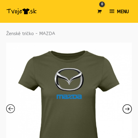
MENU
MENU
množstvo
Ženské tričko - MAZDA
Ženské
tričko
-
MAZDA