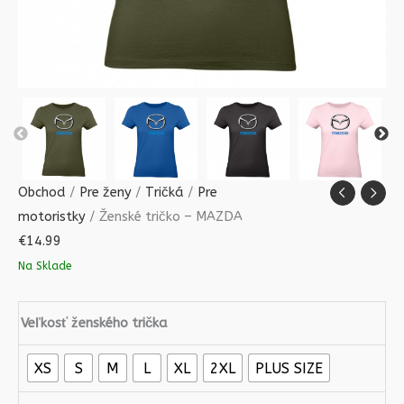
Obchod
/
Pre ženy
/
Tričká
/
Pre
motoristky
/ Ženské tričko – MAZDA
€
14.99
Na Sklade
Veľkosť ženského trička
XS
S
M
L
XL
2XL
PLUS SIZE