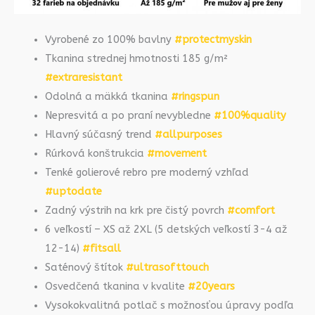
Vyrobené zo 100% bavlny
#protectmyskin
Tkanina strednej hmotnosti 185 g/m²
#extraresistant
Odolná a mäkká tkanina
#ringspun
Nepresvitá a po praní nevybledne
#100%quality
Hlavný súčasný trend
#allpurposes
Rúrková konštrukcia
#movement
Tenké golierové rebro pre moderný vzhľad
#uptodate
Zadný výstrih na krk pre čistý povrch
#comfort
6 veľkostí – XS až 2XL (5 detských veľkostí 3-4 až
12-14)
#fitsall
Saténový štítok
#ultrasofttouch
Osvedčená tkanina v kvalite
#20years
Vysokokvalitná potlač s možnosťou úpravy podľa