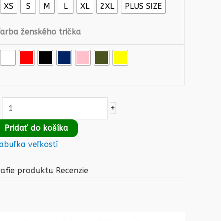
XS
S
M
L
XL
2XL
PLUS SIZE
Farba ženského trička
+
Pridať do košíka
abuľka veľkostí
afie produktu
Recenzie