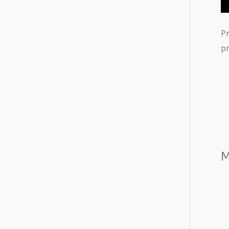
P
pr
M