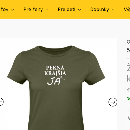
užov
Pre ženy
Pre deti
Doplnky
Vý
O
ž
–
€
N