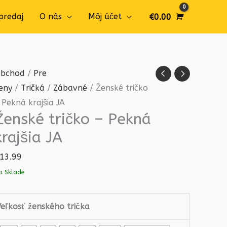
predaj
O nás
Môj účet
€
0.00
množstvo
bchod
/
Pre
Ženské
eny
/
Tričká
/
Zábavné
/ Ženské tričko
tričko
 Pekná krajšia JA
Ženské tričko – Pekná
-
Pekná
krajšia JA
krajšia
13.99
JA
a Sklade
Veľkosť ženského trička