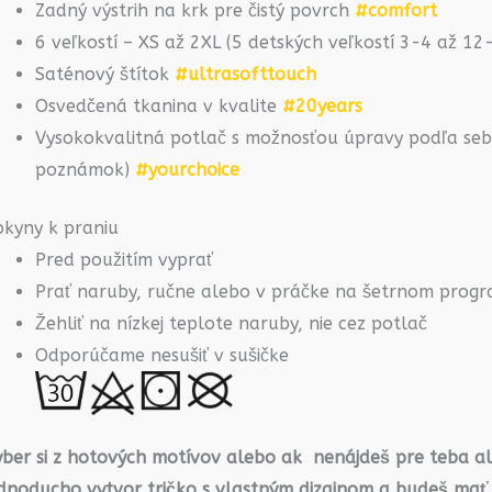
Zadný výstrih na krk pre čistý povrch
#comfort
6 veľkostí – XS až 2XL (5 detských veľkostí 3-4 až 1
Saténový štítok
#ultrasofttouch
Osvedčená tkanina v kvalite
#20years
Vysokokvalitná potlač s možnosťou úpravy podľa seba
poznámok)
#yourchoice
okyny k praniu
Pred použitím vyprať
Prať naruby, ručne alebo v práčke na šetrnom prog
Žehliť na nízkej teplote naruby, nie cez potlač
Odporúčame nesušiť v sušičke
yber si z hotových motívov alebo ak nenájdeš pre teba a
ednoducho vytvor tričko s vlastným dizajnom a budeš mať