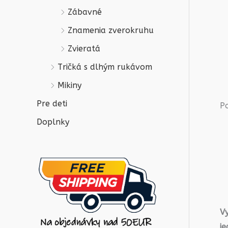
Zábavné
Znamenia zverokruhu
Zvieratá
Tričká s dlhým rukávom
Mikiny
Pre deti
P
Doplnky
V
j