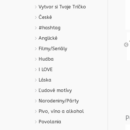
Vytvor si Tvoje Tričko
České
#hashtag
Anglické
Filmy/Seriály
Hudba
I LOVE
Láska
Ľudové motívy
Narodeniny/Párty
Pivo, víno a alkohol
P
Povolania