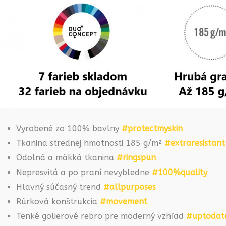
Vyrobené zo 100% bavlny
#protectmyskin
Tkanina strednej hmotnosti 185 g/m²
#extraresistant
Odolná a mäkká tkanina
#ringspun
Nepresvitá a po praní nevybledne
#100%quality
Hlavný súčasný trend
#allpurposes
Rúrková konštrukcia
#movement
Tenké golierové rebro pre moderný vzhľad
#uptodat