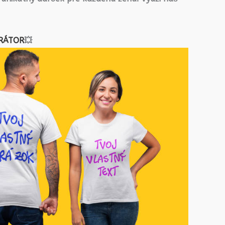
RÁTOR
💥