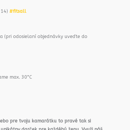
2-14)
#fitsall
 (pri odosielaní objednávky uveďte do
rame max. 30°C
lebo pre tvoju kamarátku to pravé tak si
 unikátny darček pre každéhú ženu. Využi náš