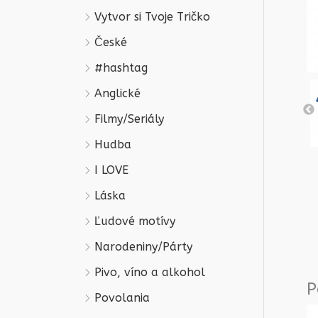
Vytvor si Tvoje Tričko
České
#hashtag
Anglické
Filmy/Seriály
Hudba
I LOVE
Láska
Ľudové motívy
Narodeniny/Párty
Pivo, víno a alkohol
P
Povolania