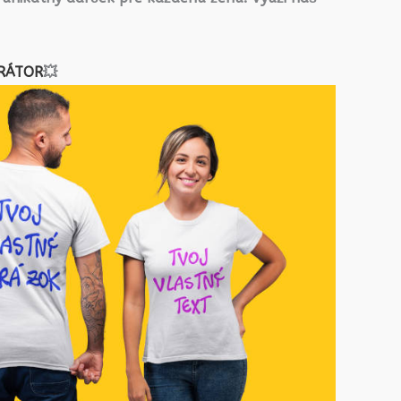
RÁTOR
💥