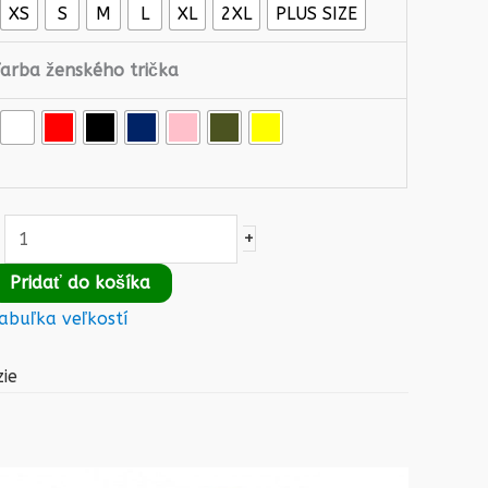
XS
S
M
L
XL
2XL
PLUS SIZE
Farba ženského trička
+
Pridať do košíka
abuľka veľkostí
ie