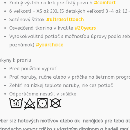
Zadný výstrih na krk pre čistý povrch
#comfort
6 veľkostí – XS až 2XL (5 detských veľkostí 3-4 až 1
Saténový štítok
#ultrasofttouch
Osvedčená tkanina v kvalite
#20years
Vysokokvalitná potlač s možnosťou úpravy podľa seba
poznámok)
#yourchoice
okyny k praniu
Pred použitím vyprať
Prať naruby, ručne alebo v práčke na šetrnom prog
Žehliť na nízkej teplote naruby, nie cez potlač
Odporúčame nesušiť v sušičke
yber si z hotových motívov alebo ak nenájdeš pre teba a
ednoducho vytvor tričko s vlastným dizajnom a budeš mať