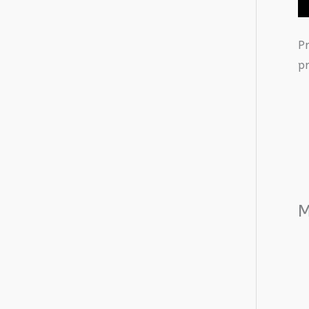
P
pr
M