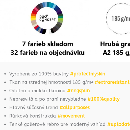
Vyrobené zo 100% bavlny
#protectmyskin
Tkanina strednej hmotnosti 185 g/m²
#extraresistant
Odolná a mäkká tkanina
#ringspun
Nepresvitá a po praní nevybledne
#100%quality
Hlavný súčasný trend
#allpurposes
Rúrková konštrukcia
#movement
Tenké golierové rebro pre moderný vzhľad
#uptodat