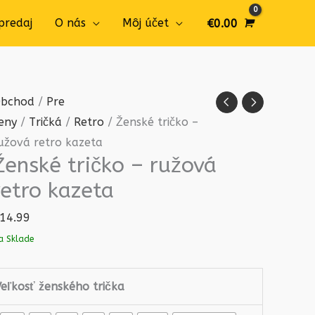
predaj
O nás
Môj účet
€
0.00
množstvo
bchod
/
Pre
Ženské
eny
/
Tričká
/
Retro
/ Ženské tričko –
tričko
užová retro kazeta
Ženské tričko – ružová
-
ružová
retro kazeta
retro
14.99
kazeta
a Sklade
Veľkosť ženského trička