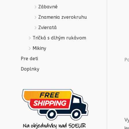
Zábavné
Znamenia zverokruhu
Zvieratá
Tričká s dlhým rukávom
Mikiny
Pre deti
P
Doplnky
V
j