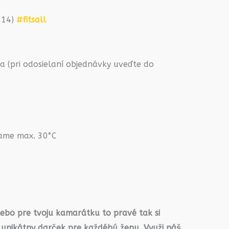
2-14)
#fitsall
 (pri odosielaní objednávky uveďte do
rame max. 30°C
lebo pre tvoju kamarátku to pravé tak si
 unikátny darček pre každéhú ženu. Využi náš