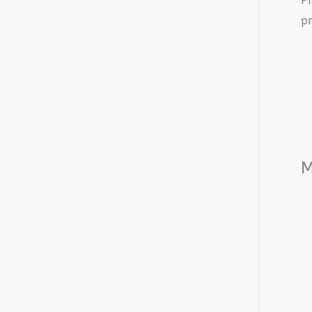
P
pr
M