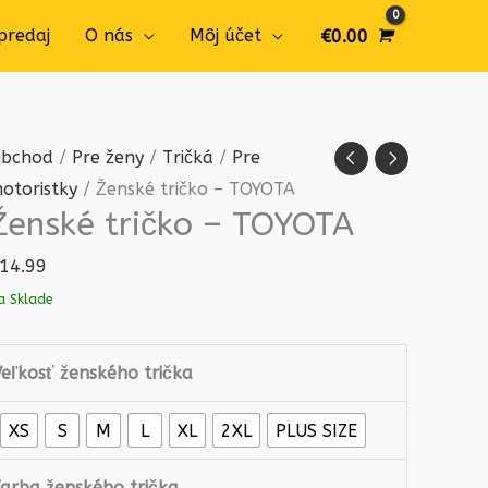
predaj
O nás
Môj účet
€
0.00
množstvo
bchod
/
Pre ženy
/
Tričká
/
Pre
Ženské
otoristky
/ Ženské tričko – TOYOTA
Ženské tričko – TOYOTA
tričko
-
14.99
TOYOTA
a Sklade
Veľkosť ženského trička
XS
S
M
L
XL
2XL
PLUS SIZE
Farba ženského trička