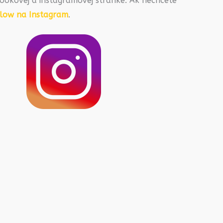
ookovej a instagramovej stránke. Ak nechcete
llow na Instagram
.