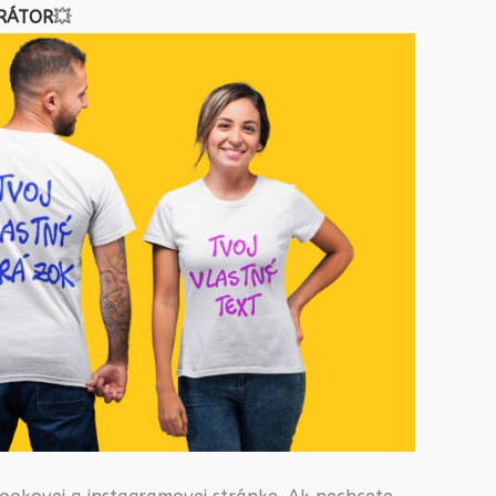
RÁTOR
💥