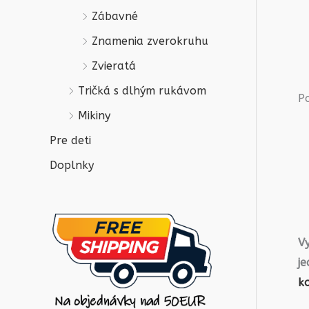
Zábavné
Znamenia zverokruhu
Zvieratá
Tričká s dlhým rukávom
P
Mikiny
Pre deti
Doplnky
V
j
ko