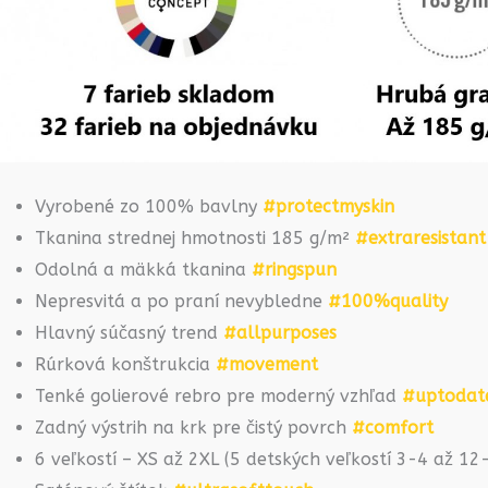
Vyrobené zo 100% bavlny
#protectmyskin
Tkanina strednej hmotnosti 185 g/m²
#extraresistant
Odolná a mäkká tkanina
#ringspun
Nepresvitá a po praní nevybledne
#100%quality
Hlavný súčasný trend
#allpurposes
Rúrková konštrukcia
#movement
Tenké golierové rebro pre moderný vzhľad
#uptodat
Zadný výstrih na krk pre čistý povrch
#comfort
6 veľkostí – XS až 2XL (5 detských veľkostí 3-4 až 1