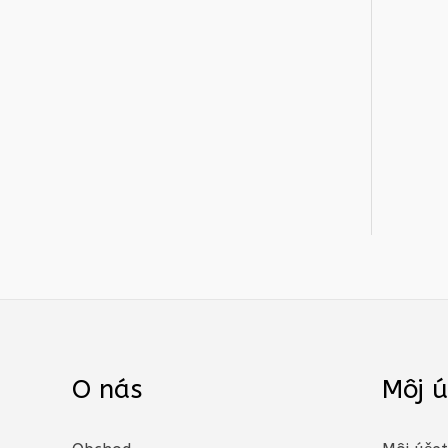
O nás
Môj ú