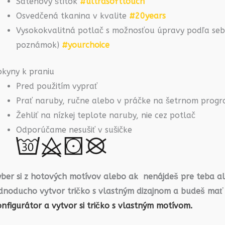
Saténový štítok
#ultrasofttouch
Osvedčená tkanina v kvalite
#20years
Vysokokvalitná potlač s možnosťou úpravy podľa seba
poznámok)
#yourchoice
okyny k praniu
Pred použitím vyprať
Prať naruby, ručne alebo v práčke na šetrnom prog
Žehliť na nízkej teplote naruby, nie cez potlač
Odporúčame nesušiť v sušičke
yber si z hotových motívov alebo ak nenájdeš pre teba a
ednoducho vytvor tričko s vlastným dizajnom a budeš mať
nfigurátor a vytvor si tričko s vlastným motívom.