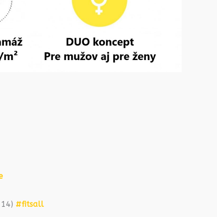
e
2-14)
#fitsall