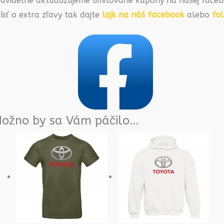
ravidelne aktualizujeme limitované kupóny na našej faceb
ísť o extra zľavy tak dajte
lajk na náš facebook
alebo
fo
ožno by sa Vám páčilo…