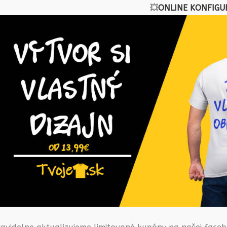
💥
ONLINE KONFIGU