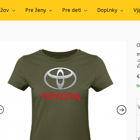
užov
Pre ženy
Pre deti
Doplnky
Vý
O
m
€
N