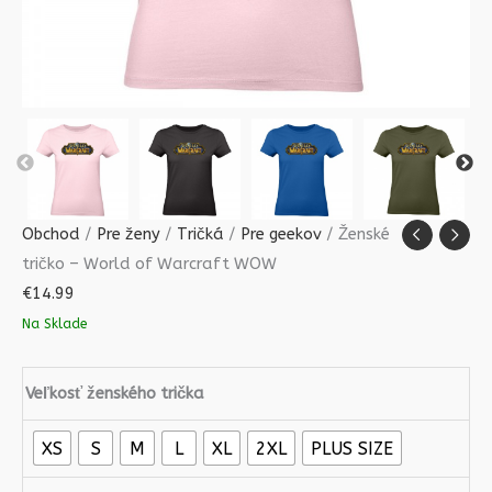
Obchod
/
Pre ženy
/
Tričká
/
Pre geekov
/ Ženské
tričko – World of Warcraft WOW
€
14.99
Na Sklade
Veľkosť ženského trička
XS
S
M
L
XL
2XL
PLUS SIZE