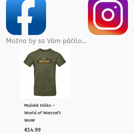
Možno by sa Vám páčilo…
Mužské tričko –
World of Warcraft
WoW
€
14.99