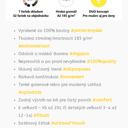
Vyrobené zo 100% bavlny
#protectmyskin
Tkanina strednej hmotnosti 185 g/m²
#extraresistant
Odolná a mäkká tkanina
#ringspun
Nepresvitá a po praní nevybledne
#100%quality
Hlavný súčasný trend
#allpurposes
Rúrková konštrukcia
#movement
Tenké golierové rebro pre moderný vzhľad
#uptodate
Zadný výstrih na krk pre čistý povrch
#comfort
6 veľkostí – XS až 2XL (5 detských veľkostí 3-4 až
12-14)
#fitsall
Saténový štítok
#ultrasofttouch