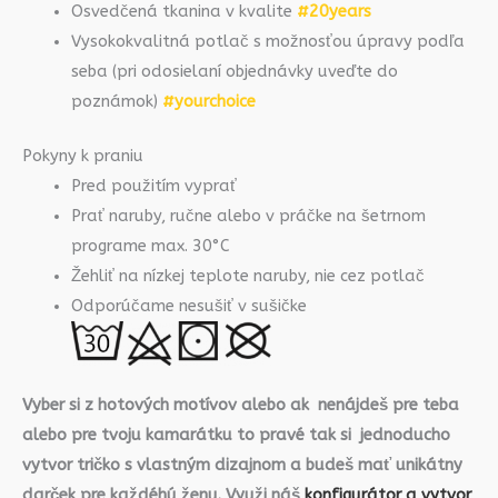
Osvedčená tkanina v kvalite
#20years
Vysokokvalitná potlač s možnosťou úpravy podľa
seba (pri odosielaní objednávky uveďte do
poznámok)
#yourchoice
Pokyny k praniu
Pred použitím vyprať
Prať naruby, ručne alebo v práčke na šetrnom
programe max. 30°C
Žehliť na nízkej teplote naruby, nie cez potlač
Odporúčame nesušiť v sušičke
Vyber si z hotových motívov alebo ak nenájdeš pre teba
alebo pre tvoju kamarátku to pravé tak si jednoducho
vytvor tričko s vlastným dizajnom a budeš mať unikátny
darček pre každéhú ženu. Využi náš
konfigurátor a vytvor