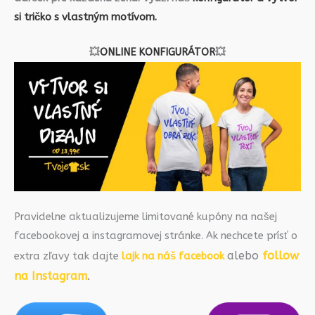
si tričko s vlastným motívom.
💥
ONLINE KONFIGURÁTOR
💥
Pravidelne aktualizujeme limitované kupóny na našej
facebookovej a instagramovej stránke. Ak nechcete prísť o
alebo
follow
extra zľavy tak dajte
lajk na náš facebook
na Instagram
.