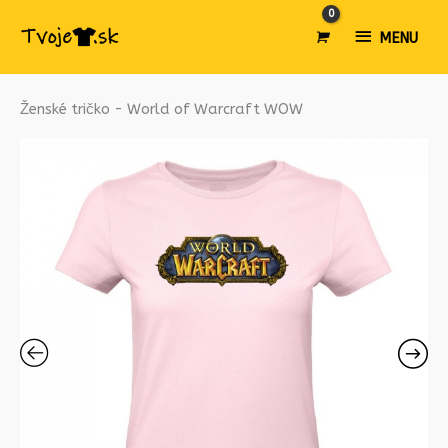
MENU
MENU
množstvo
Ženské tričko - World of Warcraft WOW
Ženské
tričko
-
World
of
Warcraft
WOW