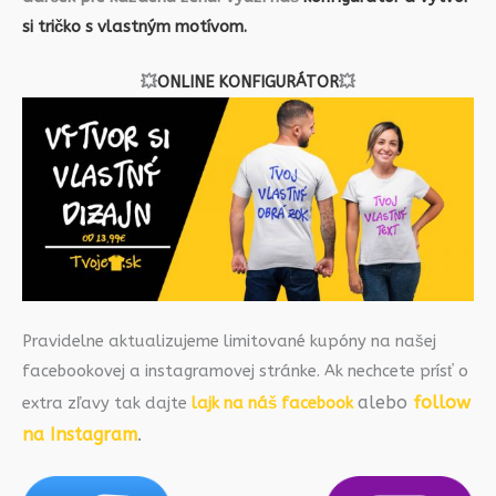
si tričko s vlastným motívom.
💥
ONLINE KONFIGURÁTOR
💥
Pravidelne aktualizujeme limitované kupóny na našej
facebookovej a instagramovej stránke. Ak nechcete prísť o
alebo
follow
extra zľavy tak dajte
lajk na náš facebook
na Instagram
.