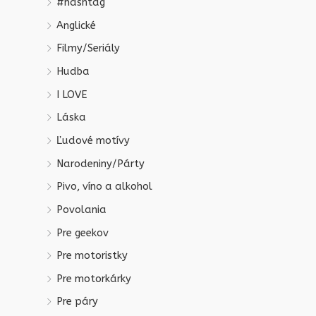
#hashtag
Anglické
Filmy/Seriály
Hudba
I LOVE
Láska
Ľudové motívy
Narodeniny/Párty
Pivo, víno a alkohol
Povolania
Pre geekov
Pre motoristky
Pre motorkárky
Pre páry