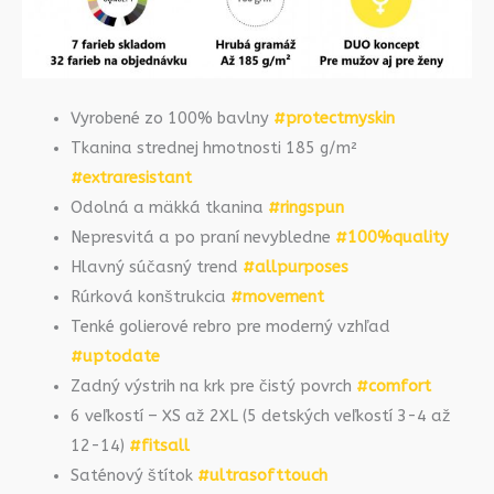
Vyrobené zo 100% bavlny
#protectmyskin
Tkanina strednej hmotnosti 185 g/m²
#extraresistant
Odolná a mäkká tkanina
#ringspun
Nepresvitá a po praní nevybledne
#100%quality
Hlavný súčasný trend
#allpurposes
Rúrková konštrukcia
#movement
Tenké golierové rebro pre moderný vzhľad
#uptodate
Zadný výstrih na krk pre čistý povrch
#comfort
6 veľkostí – XS až 2XL (5 detských veľkostí 3-4 až
12-14)
#fitsall
Saténový štítok
#ultrasofttouch