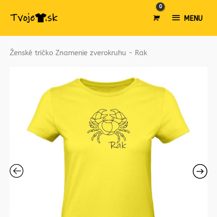
MENU
MENU
množstvo
Ženské tričko Znamenie zverokruhu - Rak
Ženské
tričko
Znamenie
zverokruhu
-
Rak