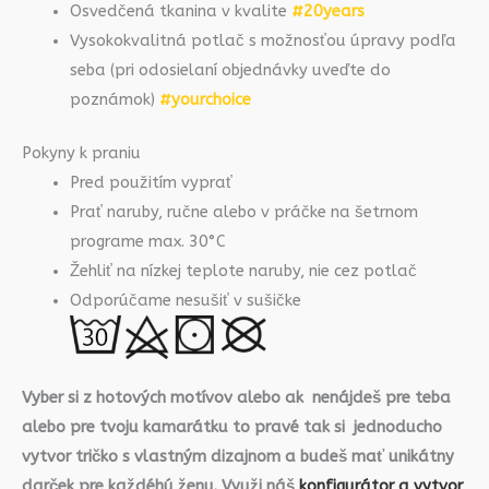
Osvedčená tkanina v kvalite
#20years
Vysokokvalitná potlač s možnosťou úpravy podľa
seba (pri odosielaní objednávky uveďte do
poznámok)
#yourchoice
Pokyny k praniu
Pred použitím vyprať
Prať naruby, ručne alebo v práčke na šetrnom
programe max. 30°C
Žehliť na nízkej teplote naruby, nie cez potlač
Odporúčame nesušiť v sušičke
Vyber si z hotových motívov alebo ak nenájdeš pre teba
alebo pre tvoju kamarátku to pravé tak si jednoducho
vytvor tričko s vlastným dizajnom a budeš mať unikátny
darček pre každéhú ženu. Využi náš
konfigurátor a vytvor