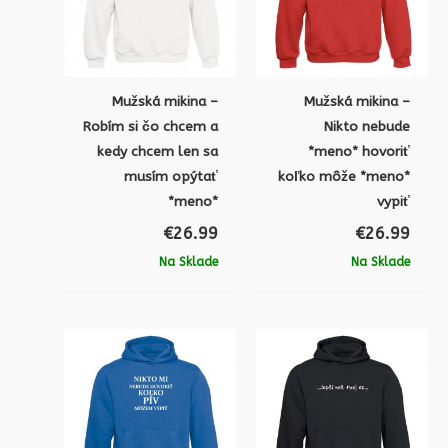
Mužská mikina –
Mužská mikina –
Robím si čo chcem a
Nikto nebude
kedy chcem len sa
*meno* hovoriť
musím opýtať
koľko môže *meno*
*meno*
vypiť
€
26.99
€
26.99
Na Sklade
Na Sklade