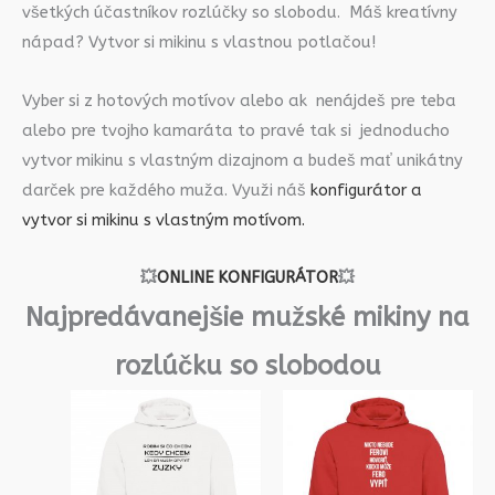
všetkých účastníkov rozlúčky so slobodu. Máš kreatívny
nápad? Vytvor si mikinu s vlastnou potlačou!
Vyber si z hotových motívov alebo ak nenájdeš pre teba
alebo pre tvojho kamaráta to pravé tak si jednoducho
vytvor mikinu s vlastným dizajnom a budeš mať unikátny
darček pre každého muža. Využi náš
konfigurátor a
vytvor si mikinu s vlastným motívom.
💥
ONLINE KONFIGURÁTOR
💥
Najpredávanejšie mužské mikiny na
rozlúčku so slobodou