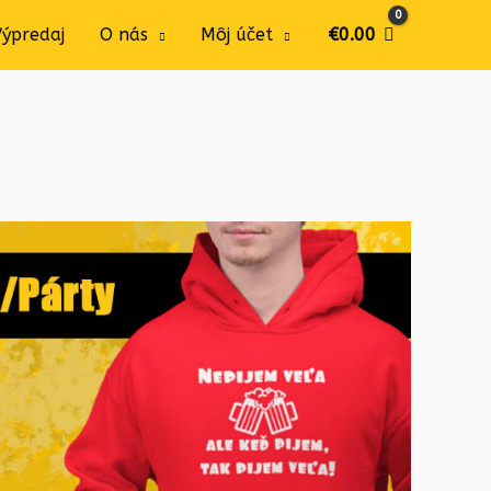
Výpredaj
O nás
Môj účet
€
0.00