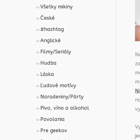
Všetky mikiny
České
#hashtag
Anglické
Filmy/Seriály
N
Hudba
za
m
Láska
m
Ľudové motívy
N
Narodeniny/Párty
n
Pivo, víno a alkohol
vy
Povolania
V
Pre geekov
j