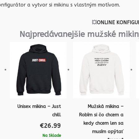
nfigurátor a vytvor si mikinu s vlastným motívom.
💥
ONLINE KONFIGU
Najpredávanejšie mužské mikin
Unisex mikina – Just
Mužská mikina –
chill
Robím si čo chcem a
kedy chcem len sa
€
26.99
musím opýtať
Na Sklade