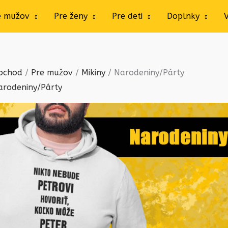
e mužov
Pre ženy
Pre deti
Doplnky
bchod
/
Pre mužov
/
Mikiny
/ Narodeniny/Párty
arodeniny/Párty