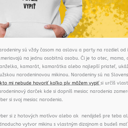
arodeniny sú vždy časom na oslavu a party na rozdiel od 
meriavajú na jednu osobitnú osobu. Či je to otec, mama, 
anželka, kamarát, kamarátka alebo najlepší priateľ, uká
užskou narodeninovou mikinou. Narodeniny sú na Slovens
ikto mi nebude hovoriť koľko pív môžem vypiť
si určíš vla
arodeninový darček kde si dopníš mesiac narodenia zamera
ber si svoj mesiac narodenia.
yber si z hotových motívov alebo ak nenájdeš pre teba a
ednoducho vytvor mikinu s vlastným dizajnom a budeš mať