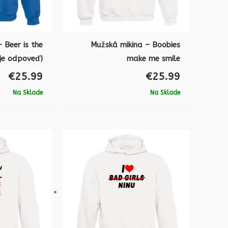
 Beer is the
Mužská mikina – Boobies
 je odpoveď)
make me smile
€
25.99
€
25.99
Na Sklade
Na Sklade