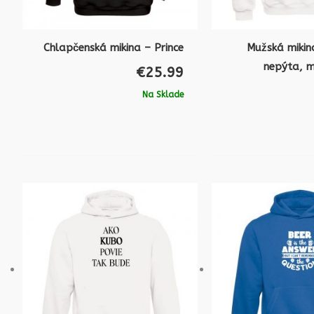
Chlapčenská mikina – Prince
Mužská mikin
nepýta, m
€
25.99
Na Sklade