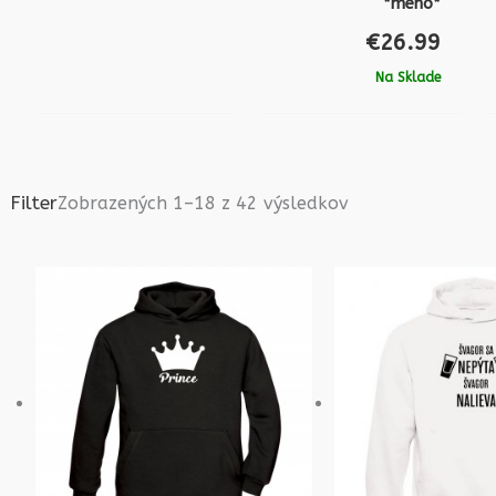
*meno*
€
26.99
Na Sklade
Filter
Zobrazených 1–18 z 42 výsledkov