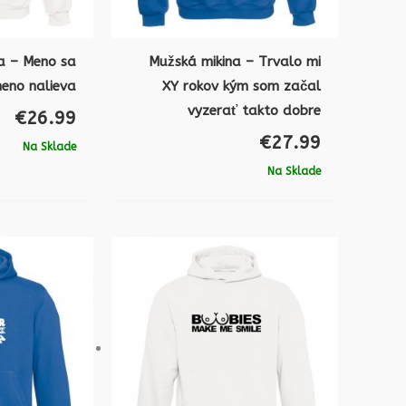
a – Meno sa
Mužská mikina – Trvalo mi
eno nalieva
XY rokov kým som začal
vyzerať takto dobre
€
26.99
€
27.99
Na Sklade
Na Sklade