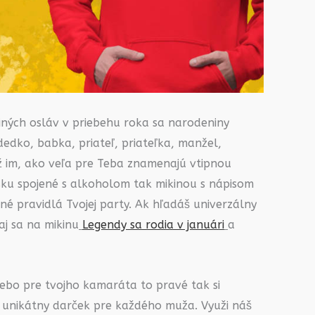
iných osláv v priebehu roka sa narodeniny
dedko, babka, priateľ, priateľka, manžel,
ž im, ako veľa pre Teba znamenajú vtipnou
ku spojené s alkoholom tak mikinou s nápisom
stné pravidlá Tvojej party. Ak hľadáš univerzálny
j sa na mikinu
Legendy sa rodia v januári
a
lebo pre tvojho kamaráta to pravé tak si
 unikátny darček pre každého muža. Využi náš