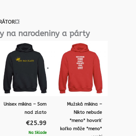
RÁTOR
💥
y na narodeniny a párty
Unisex mikina – Som
Mužská mikina –
nad zlato
Nikto nebude
*meno* hovoriť
€
25.99
koľko môže *meno*
Na Sklade