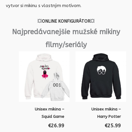
vytvor si mikinu s vlastným motívom.
💥
ONLINE KONFIGURÁTOR
💥
Najpredávanejšie mužské mikiny
filmy/seriály
Unisex mikina –
Unisex mikina –
Squid Game
Harry Potter
€
26.99
€
25.99