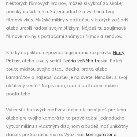
niektorých filmových hrdinov, môžeš si vybrať zo širokej
ponuky našich mikín. Sú jednoduché a vystihnú tvoj
filmový vkus. Mužské mikiny s potlačou v ktorých zažiariš
alebo urobíš radosť svojim blízkym. Nájdeš tu zaujímavé
filmové mikiny s potlačami známych filmov a seriálov.
Kto by napríklad nepoznal legendárnu rozprávku
Harry
Potter
, alebo skvelý seriál
Teória veľkého
tresku
. Poteš
touto mikinou svojho otca, dedka, brata alebo
kamarátov a najlepší darček je na svete. Nenašiel si svoj
obľúbený seriál? Napíš nám, radi ti potlačíme mikinu
podľa teba.
Vyber si z hotových motívov alebo ak nenájdeš pre teba
alebo pre tvojho kamaráta to pravé tak si jednoducho
vytvor mikinu s vlastným dizajnom a budeš mať unikátny
darček pre každého muža. Využi náš
konfigurátor a