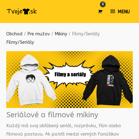
MENU
MENU
Obchod
/
Pre mužov
/
Mikiny
/ Filmy/Seriály
Filmy/Seriály
Seriálové a filmové mikiny
Každý má svoj obľúbený seriál, rozprávku, film alebo
filmovú postavu. Ak patríš medzi verných fanúšikov