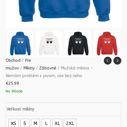
Obchod
/
Pre
mužov
/
Mikiny
/
Zábavné
/ Mužská mikina –
Nemám problém s pivom, ale bez neho
€
25.99
Na Sklade
Veľkosť mikiny
XS
S
M
L
XL
2XL