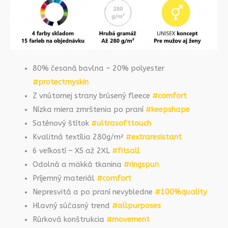
80% česaná bavlna – 20% polyester
#protectmyskin
Z vnútornej strany brúsený fleece
#comfort
Nízka miera zmrštenia po praní
#keepshape
Saténový štítok
#ultrasofttouch
Kvalitná textília 280g/m²
#extraresistant
6 veľkostí – XS až 2XL
#fitsall
Odolná a mäkká tkanina
#ringspun
Príjemný materiál
#comfort
Nepresvitá a po praní nevybledne
#100%quality
Hlavný súčasný trend
#allpurposes
Rúrková konštrukcia
#movement