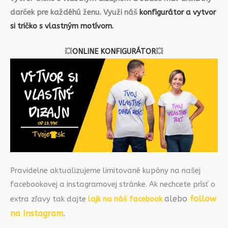
darček pre každéhú ženu. Využi náš
konfigurátor a vytvor
si tričko s vlastným motívom.
💥
ONLINE KONFIGURÁTOR
💥
Pravidelne aktualizujeme limitované kupóny na našej
facebookovej a instagramovej stránke. Ak nechcete prísť o
alebo
follow
extra zľavy tak dajte
lajk na náš facebook
na Instagram
.