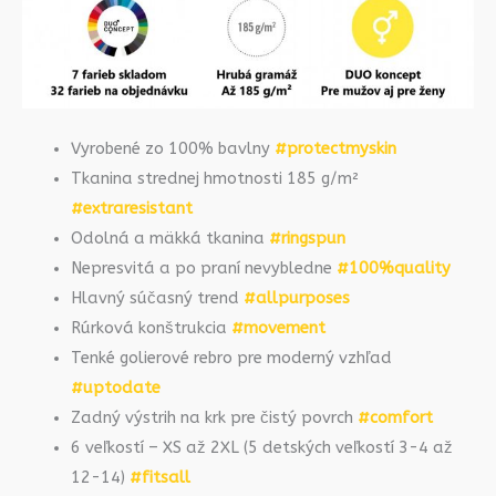
Vyrobené zo 100% bavlny
#protectmyskin
Tkanina strednej hmotnosti 185 g/m²
#extraresistant
Odolná a mäkká tkanina
#ringspun
Nepresvitá a po praní nevybledne
#100%quality
Hlavný súčasný trend
#allpurposes
Rúrková konštrukcia
#movement
Tenké golierové rebro pre moderný vzhľad
#uptodate
Zadný výstrih na krk pre čistý povrch
#comfort
6 veľkostí – XS až 2XL (5 detských veľkostí 3-4 až
12-14)
#fitsall