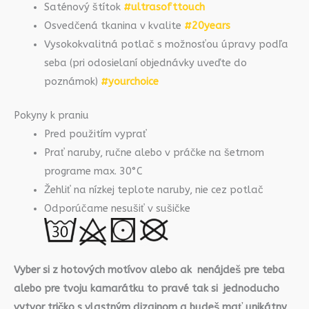
Saténový štítok
#ultrasofttouch
Osvedčená tkanina v kvalite
#20years
Vysokokvalitná potlač s možnosťou úpravy podľa
seba (pri odosielaní objednávky uveďte do
poznámok)
#yourchoice
Pokyny k praniu
Pred použitím vyprať
Prať naruby, ručne alebo v práčke na šetrnom
programe max. 30°C
Žehliť na nízkej teplote naruby, nie cez potlač
Odporúčame nesušiť v sušičke
Vyber si z hotových motívov alebo ak nenájdeš pre teba
alebo pre tvoju kamarátku to pravé tak si jednoducho
vytvor tričko s vlastným dizajnom a budeš mať unikátny