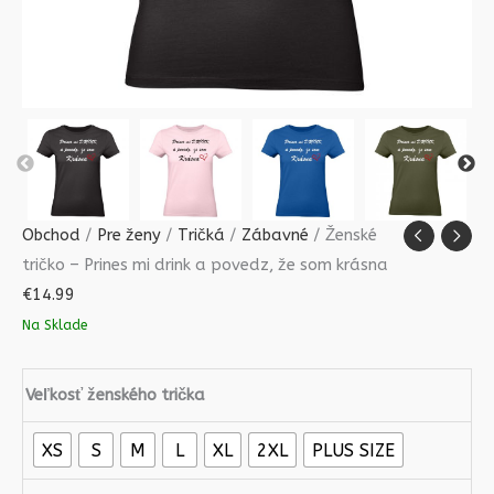
Obchod
/
Pre ženy
/
Tričká
/
Zábavné
/ Ženské
tričko – Prines mi drink a povedz, že som krásna
€
14.99
Na Sklade
Veľkosť ženského trička
XS
S
M
L
XL
2XL
PLUS SIZE