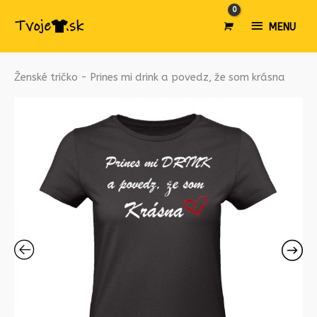
MENU
MENU
množstvo
Ženské tričko - Prines mi drink a povedz, že som krásna
Ženské
tričko
-
Prines
mi
drink
a
povedz,
že
som
krásna